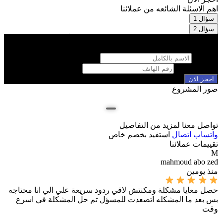
اهم الاسئلة الشائعه من عملائنا
سؤال 1
سؤال 2
لمعرفة تفاصيل اكتر عن الأسعار والمساحات وأنظمة السداد
والعروض تواصل معنا
الاسم *
رقم الهاتف *
احجز الان
صور المشروع
تواصل معنا لمزيد من التفاصيل
واتساب
اتصال
استفيد بخصم خاص
تقييمات عملائنا
C
M
es
mahmoud abo zed
منذ يومين
من
حصل معايا مشكلة ومكنتش لاقي ردود سريعة علي الي انا محتاجه
كن
بس بعد ما المشكله اتصعدت للمسؤل تم حل المشكلة في اسرع
جد
وقت
جي
كن