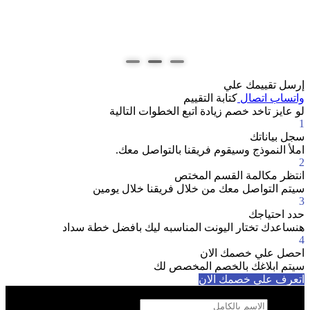
كن
يز
ال
إرسل تقييمك علي
واتساب
اتصال
كتابة التقييم
لو عايز تاخد خصم زيادة اتبع الخطوات التالية
1
سجل بياناتك
املأ النموذج وسيقوم فريقنا بالتواصل معك.
2
انتظر مكالمة القسم المختص
سيتم التواصل معك من خلال فريقنا خلال يومين
3
حدد احتياجك
هنساعدك تختار اليونت المناسبه ليك بافضل خطة سداد
4
احصل علي خصمك الان
سيتم ابلاغك بالخصم المخصص لك
اتعرف علي خصمك الان
تواصل معنا الان
الاسم *